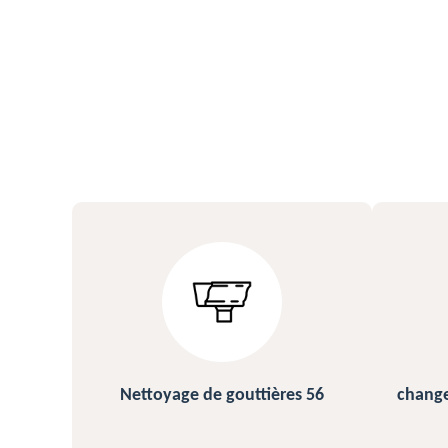
s 56
changement et pose de gouttière
N
56