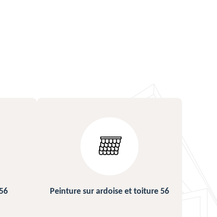
ture 56
Urgence fuite de toiture 56
Répa