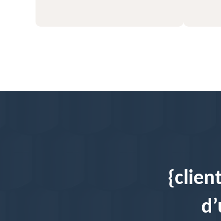
{clien
d’