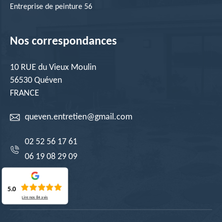
Entreprise de peinture 56
Nos correspondances
10 RUE du Vieux Moulin
56530 Quéven
FRANCE
queven.entretien@gmail.com
02 52 56 17 61
06 19 08 29 09
5.0
Lire nos
84
avis