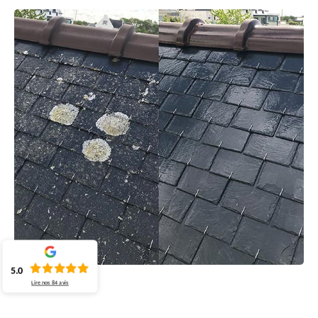
5.0
Lire nos
84
avis