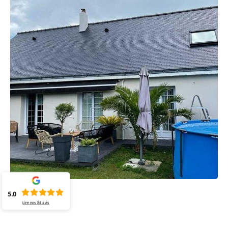
5.0
Lire nos
84
avis