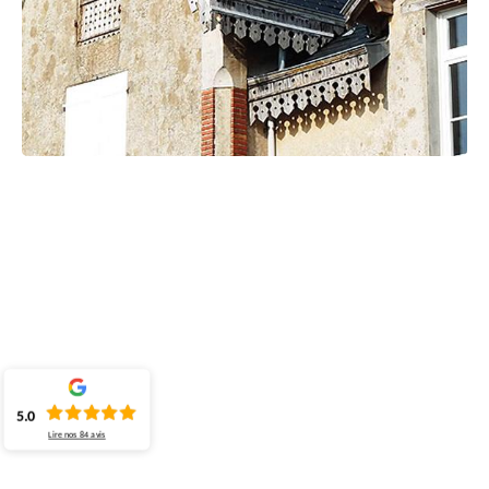
5.0
Lire nos
84
avis