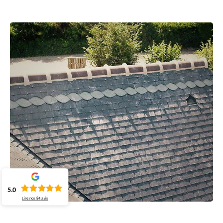
5.0
Lire nos
84
avis