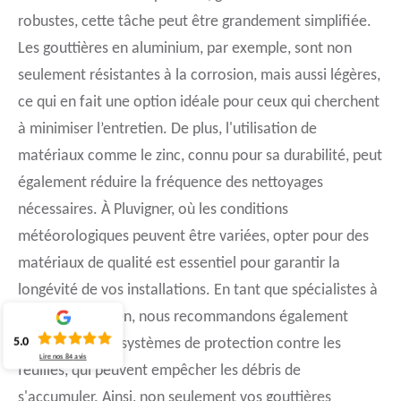
robustes, cette tâche peut être grandement simplifiée.
Les gouttières en aluminium, par exemple, sont non
seulement résistantes à la corrosion, mais aussi légères,
ce qui en fait une option idéale pour ceux qui cherchent
à minimiser l’entretien. De plus, l'utilisation de
matériaux comme le zinc, connu pour sa durabilité, peut
également réduire la fréquence des nettoyages
nécessaires. À Pluvigner, où les conditions
météorologiques peuvent être variées, opter pour des
matériaux de qualité est essentiel pour garantir la
longévité de vos installations. En tant que spécialistes à
Queven entretien, nous recommandons également
5.0
l'installation de systèmes de protection contre les
Lire nos
84
avis
feuilles, qui peuvent empêcher les débris de
s'accumuler. Ainsi, non seulement vos gouttières