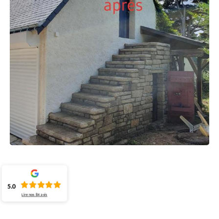
5.0
Lire nos
84
avis