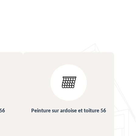
ture 56
Urgence fuite de toiture 56
Répa