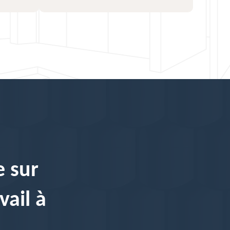
e sur
vail à