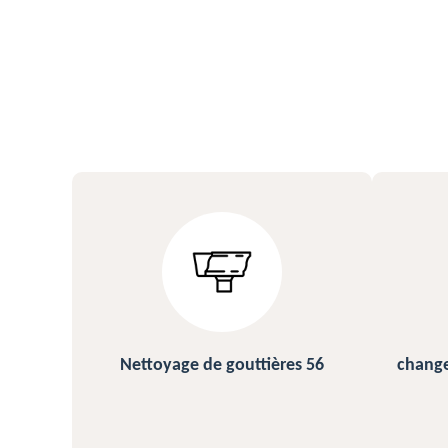
s 56
changement et pose de gouttière
N
56