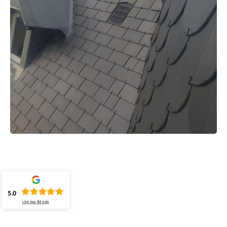
5.0
Lire nos
84
avis