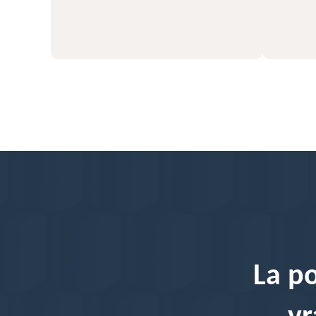
56
La po