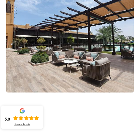
5.0
Lire nos
84
avis