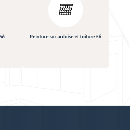
ture 56
Urgence fuite de toiture 56
Répa