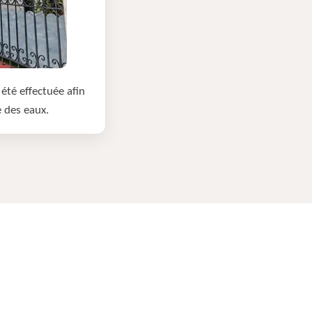
été effectuée afin
e des eaux.