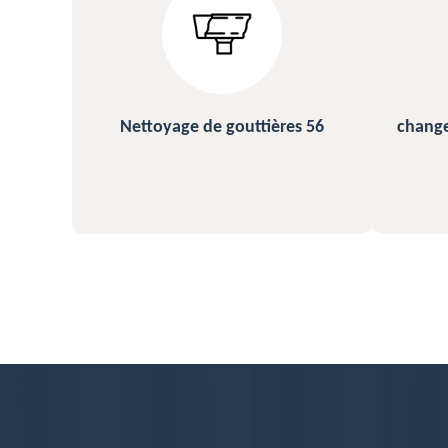
s 56
changement et pose de gouttière
N
56