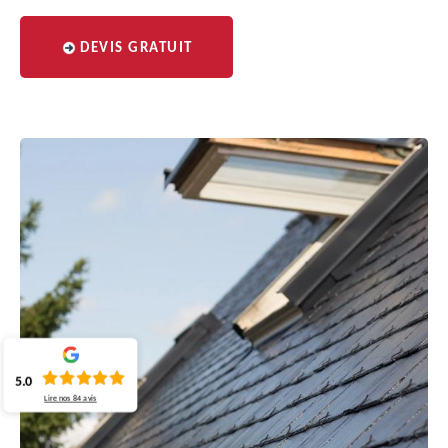
DEVIS GRATUIT
5.0
Lire nos
84
avis