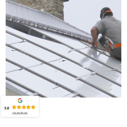
5.0
Lire nos
84
avis