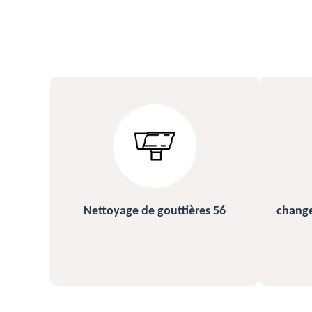
s 56
changement et pose de gouttière
N
56