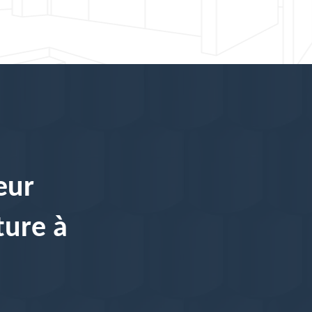
eur
ture à