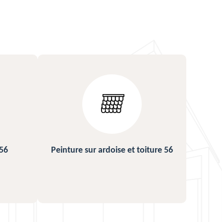
iture 56
Urgence fuite de toiture 56
Rép