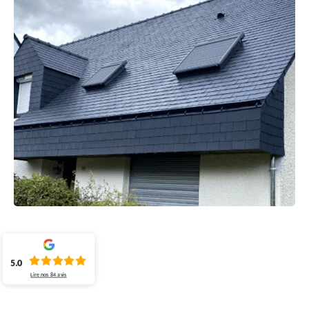
5.0
Lire nos
84
avis