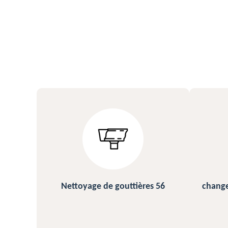
s 56
changement et pose de gouttière
N
56