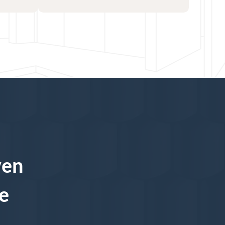
ven
re