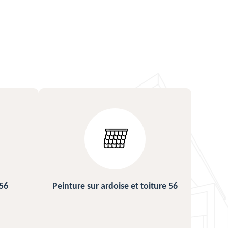
iture 56
Urgence fuite de toiture 56
Rép