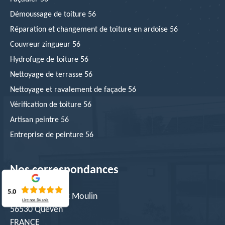
Démoussage de toiture 56
Réparation et changement de toiture en ardoise 56
Couvreur zingueur 56
Hydrofuge de toiture 56
Nettoyage de terrasse 56
Nettoyage et ravalement de façade 56
Vérification de toiture 56
Artisan peintre 56
Entreprise de peinture 56
Nos correspondances
5.0
10 RUE du Vieux Moulin
Lire nos
84
avis
56530 Quéven
FRANCE