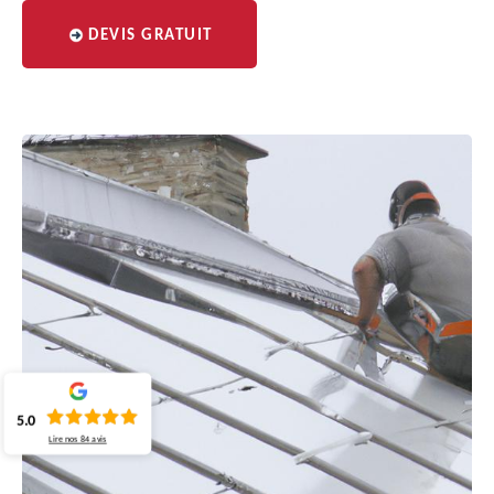
DEVIS GRATUIT
5.0
Lire nos
84
avis