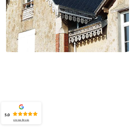
5.0
Lire nos
84
avis