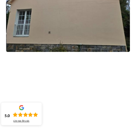
5.0
Lire nos
84
avis