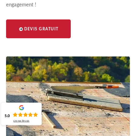
engagement !
DEVIS GRATUIT
5.0
Lire nos
84
avis