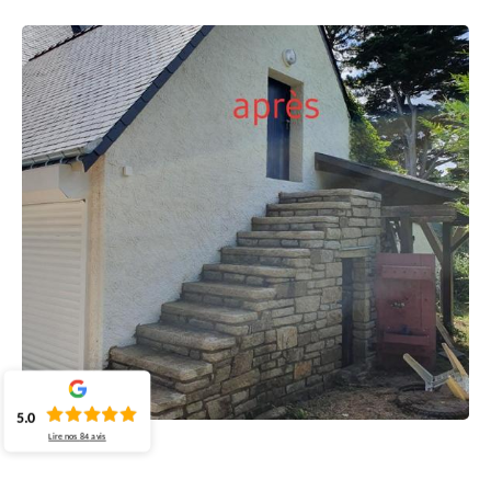
5.0
Lire nos
84
avis