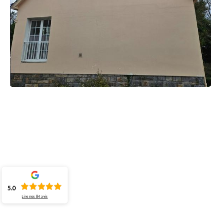
5.0
Lire nos
84
avis