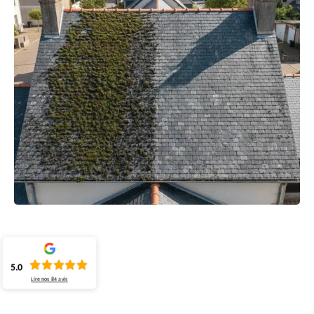
5.0
Lire nos
84
avis