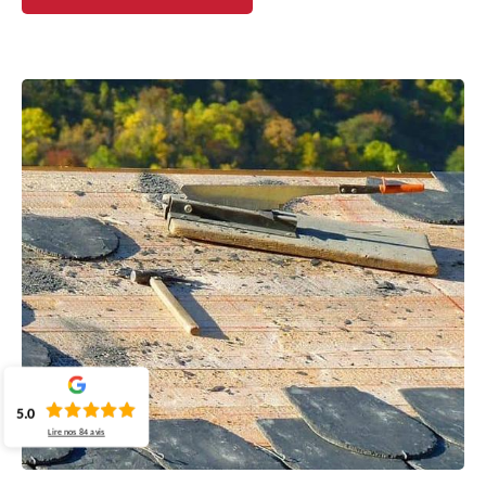
5.0
Lire nos
84
avis