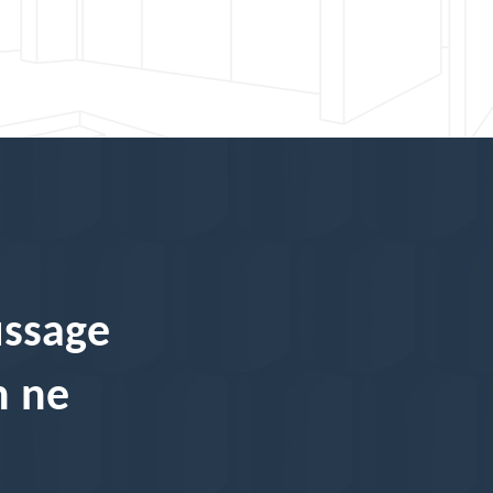
ussage
n ne