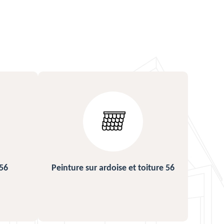
ture 56
Urgence fuite de toiture 56
Répa