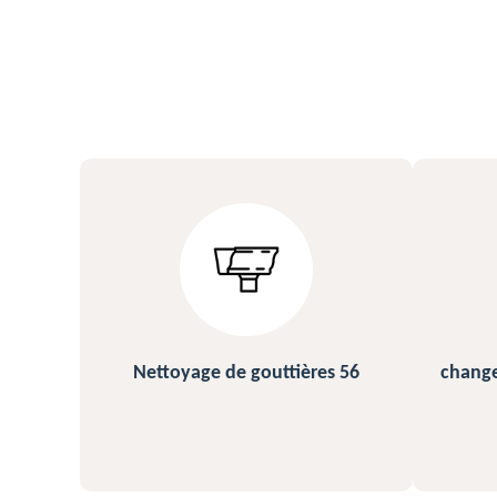
s 56
changement et pose de gouttière
N
56