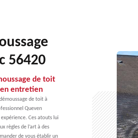
moussage
ec 56420
moussage de toit
en entretien
e démoussage de toit à
ofessionnel Queven
 expérience. Ces atouts lui
x règles de l’art à des
emander de vous établir un