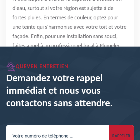
d'eau, surtout si votre région est sujette à de
fortes pluies. En termes de couleur, optez pour
une teinte qui s'harmonise avec votre toit et votre
façade. Enfin, pour une installation sans souci,
faites appel à un professionnel local à Plumelec,
qui saura vous conseiller avec expertise et installer
vos gouttières avec précision et soin. En suivant
QUEVEN ENTRETIEN
ces recommandations, vous garantissez une
Demandez votre rappel
protection optimale de votre maison Queven
immédiat et nous vous
entretien.
contactons sans attendre.
DEVIS GRATUIT