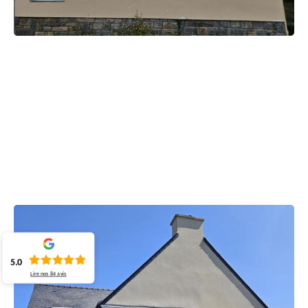
5.0
Lire nos
84
avis