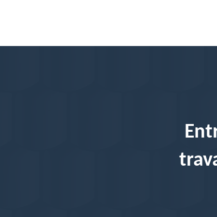
Ent
trav