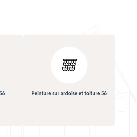
ture 56
Urgence fuite de toiture 56
Répa