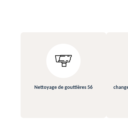
s 56
changement et pose de gouttière
N
56