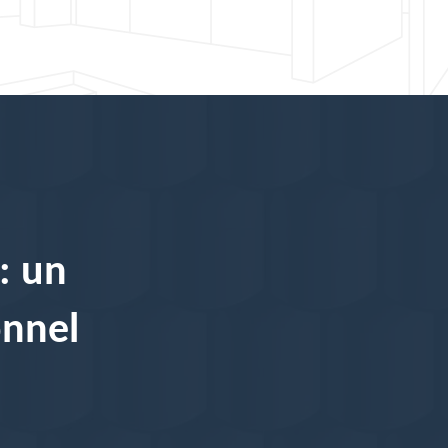
: un
onnel