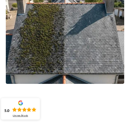
5.0
Lire nos
84
avis