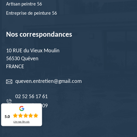
Artisan peintre 56
Entreprise de peinture 56
Nos correspondances
10 RUE du Vieux Moulin
56530 Quéven
FRANCE
queven.entretien@gmail.com
02 52 56 17 61
06 19 08 29 09
5.0
Lire nos
84
avis