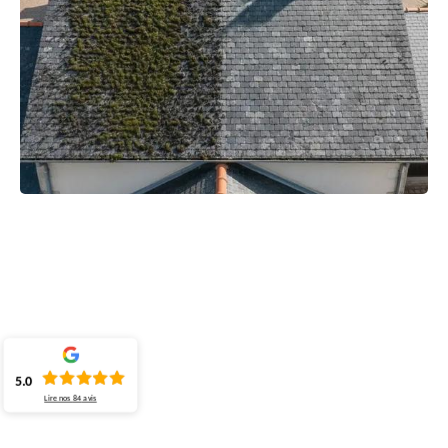
5.0
Lire nos
84
avis