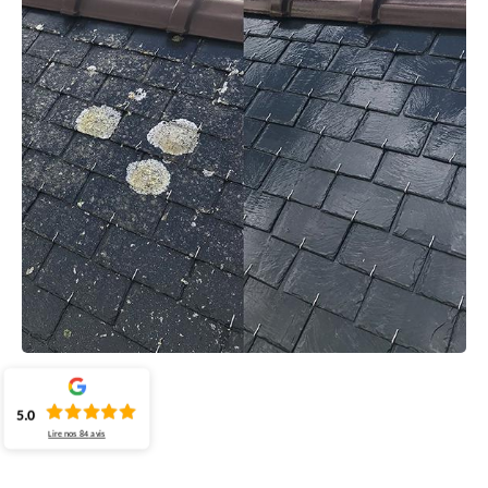
5.0
Lire nos
84
avis