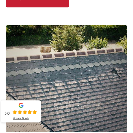
5.0
Lire nos
84
avis