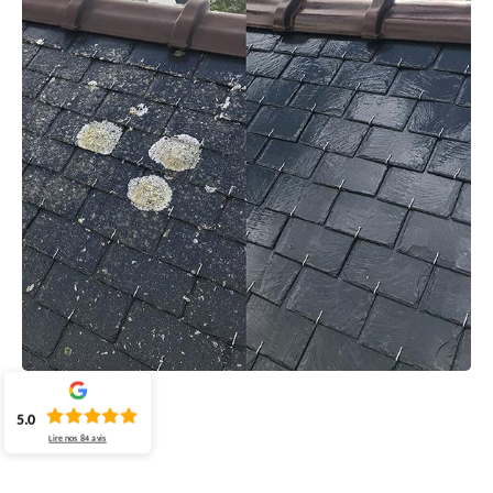
5.0
Lire nos
84
avis