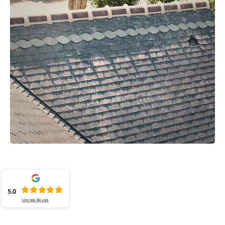
5.0
Lire nos
84
avis