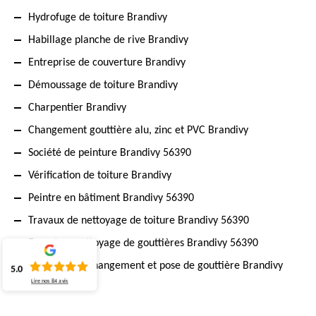
Hydrofuge de toiture Brandivy
Habillage planche de rive Brandivy
Entreprise de couverture Brandivy
Démoussage de toiture Brandivy
Charpentier Brandivy
Changement gouttière alu, zinc et PVC Brandivy
Société de peinture Brandivy 56390
Vérification de toiture Brandivy
Peintre en bâtiment Brandivy 56390
Travaux de nettoyage de toiture Brandivy 56390
Expert en nettoyage de gouttières Brandivy 56390
Artisan pour changement et pose de gouttière Brandivy
5.0
56390
Lire nos
84
avis