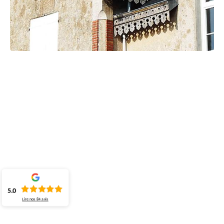
5.0
Lire nos
84
avis