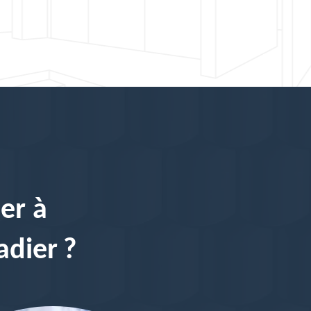
er à
adier ?