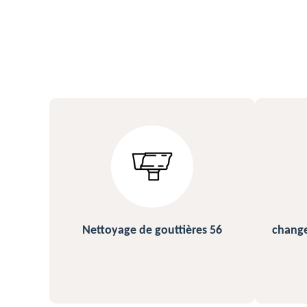
s 56
changement et pose de gouttière
N
56