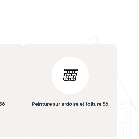
ture 56
Urgence fuite de toiture 56
Répa