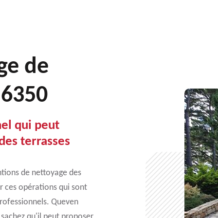
ge de
56350
el qui peut
 des terrasses
entions de nettoyage des
er ces opérations qui sont
s professionnels. Queven
 sachez qu'il peut proposer