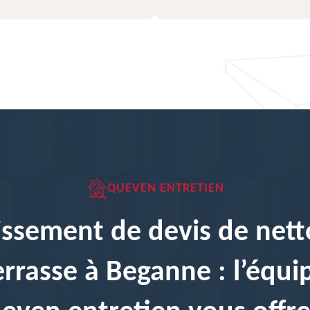
QUEVEN ENTRETIEN
issement de devis de net
errasse à Beganne : l’équi