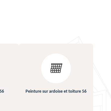
ture 56
Urgence fuite de toiture 56
Répa