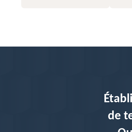
Établ
de t