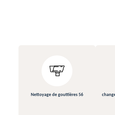
s 56
changement et pose de gouttière
N
56