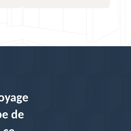
toyage
pe de