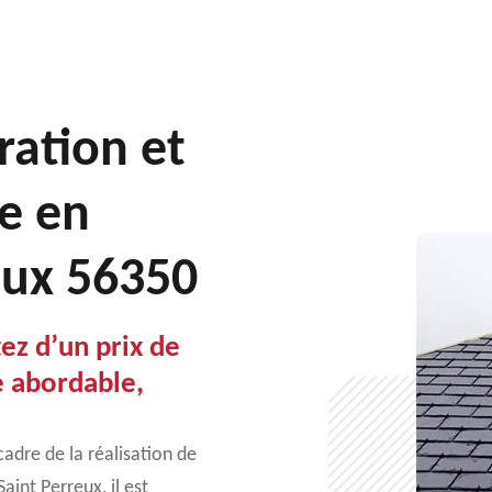
ration et
e en
eux 56350
ez d’un prix de
e abordable,
adre de la réalisation de
int Perreux, il est