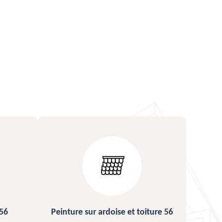
ture 56
Urgence fuite de toiture 56
Répa