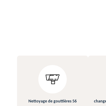
s 56
changement et pose de gouttière
N