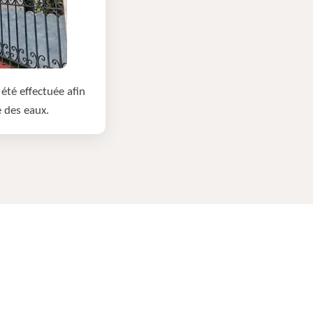
été effectuée afin
e des eaux.