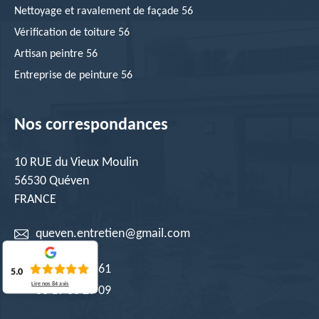
Nettoyage et ravalement de façade 56
Vérification de toiture 56
Artisan peintre 56
Entreprise de peinture 56
Nos correspondances
10 RUE du Vieux Moulin
56530 Quéven
FRANCE
queven.entretien@gmail.com
02 52 56 17 61
5.0
Lire nos
84
avis
06 19 08 29 09