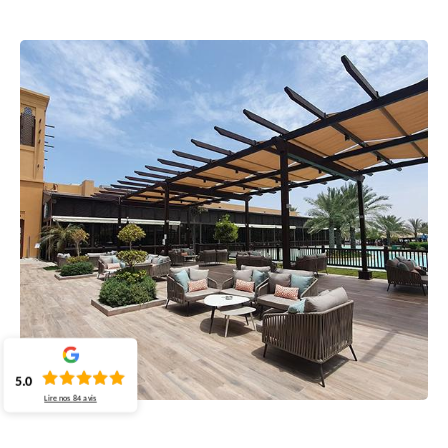
5.0
Lire nos
84
avis