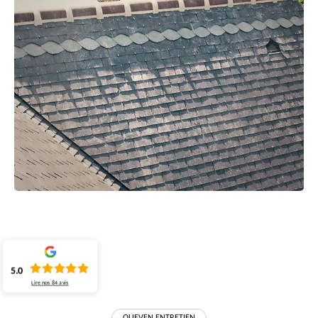
5.0
Lire nos
84
avis