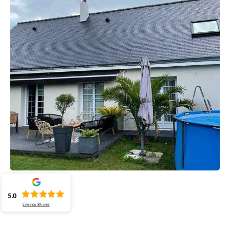
5.0
Lire nos
84
avis