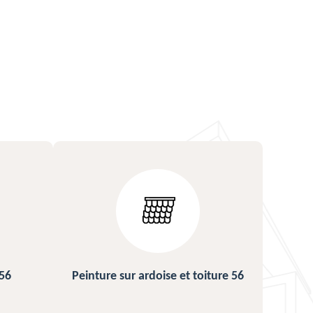
ture 56
Urgence fuite de toiture 56
Répa