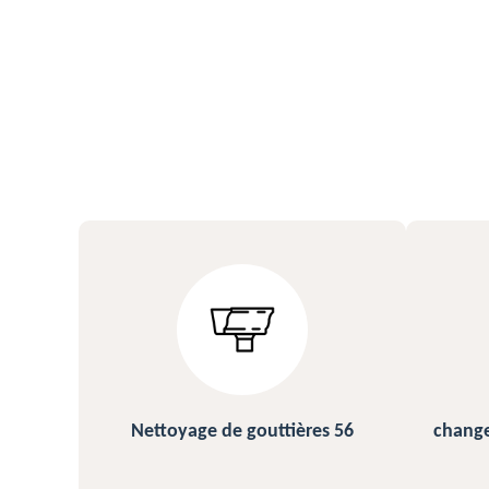
s 56
changement et pose de gouttière
N
56