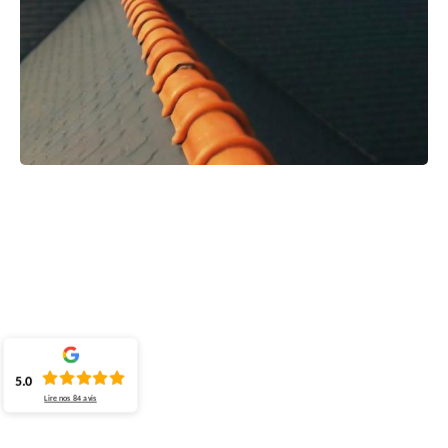
5.0
Lire nos
84
avis