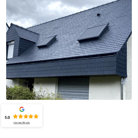
5.0
Lire nos
84
avis